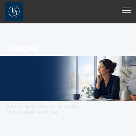
[JS_CODE_0]
[JS_CODE_1]
Blogue
Réfléchir sur les émotions, le travail et
ce qui protège les équipes