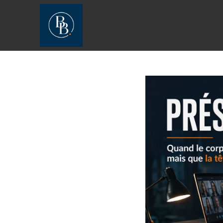
[JS_CODE_0]
[JS_CODE_1]