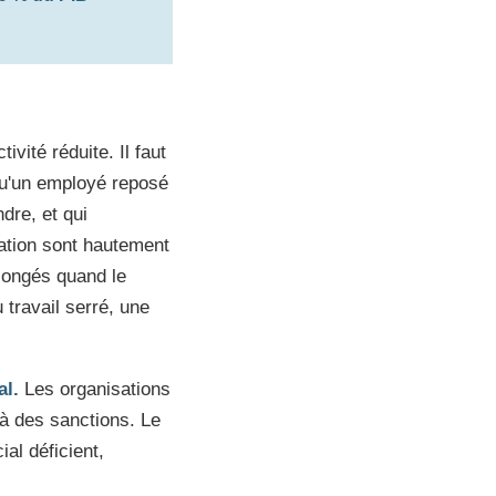
vité réduite. Il faut
 qu'un employé reposé
dre, et qui
vation sont hautement
olongés quand le
u travail serré, une
al.
Les organisations
 à des sanctions. Le
l déficient,