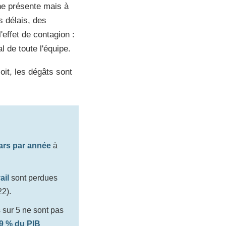
ne présente mais à
s délais, des
effet de contagion :
l de toute l'équipe.
it, les dégâts sont
lars par année
à
ail
sont perdues
22).
s sur 5 ne sont pas
t 9 % du PIB