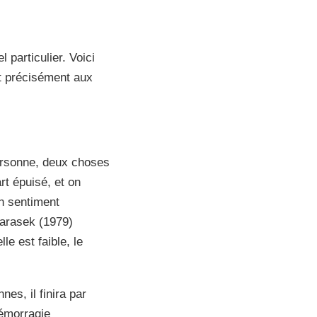
 particulier. Voici
nt précisément aux
personne, deux choses
art épuisé, et on
un sentiment
arasek (1979)
le est faible, le
nes, il finira par
hémorragie