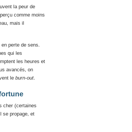
uvent la peur de
tre perçu comme moins
au, mais il
 en perte de sens.
hes qui les
omptent les heures et
lus avancés, on
vent le
burn-out
.
 fortune
s cher (certaines
il se propage, et