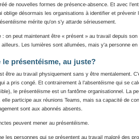
créé de nouvelles formes de présence-absence. Et avec l'ent
 oblige désormais les organisations à identifier et prévenir 
ésentéisme mérite qu'on s'y attarde sérieusement.
 : on peut maintenant être « présent » au travail depuis son 
 ailleurs. Les lumières sont allumées, mais y'a personne en
 le présentéisme, au juste?
st être au travail physiquement sans y être mentalement. C'e
 qui a pris congé. Et contrairement à l'absentéisme qui se ca
sible), le présentéisme est un fantôme organisationnel. La pe
, elle participe aux réunions Teams, mais sa capacité de con
ngagement sont aux abonnés absents.
inctes peuvent mener au présentéisme.
e les personnes qui se présentent au travail malgré des pr