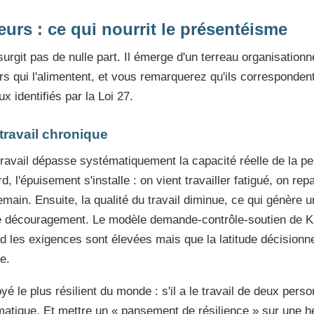
urs : ce qui nourrit le présentéisme
rgit pas de nulle part. Il émerge d'un terreau organisationnel
urs qui l'alimentent, et vous remarquerez qu'ils corresponde
 identifiés par la Loi 27.
travail chronique
ravail dépasse systématiquement la capacité réelle de la 
, l'épuisement s'installe : on vient travailler fatigué, on rep
ain. Ensuite, la qualité du travail diminue, ce qui génère 
e découragement. Le modèle demande-contrôle-soutien de K
nd les exigences sont élevées mais que la latitude décisionnel
e.
é le plus résilient du monde : s'il a le travail de deux person
atique. Et mettre un « pansement de résilience » sur une 