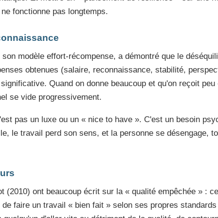
a ne fonctionne pas longtemps.
connaissance
c son modèle effort-récompense, a démontré que le déséquilib
penses obtenues (salaire, reconnaissance, stabilité, perspe
significative. Quand on donne beaucoup et qu'on reçoit peu e
nel se vide progressivement.
est pas un luxe ou un « nice to have ». C'est un besoin psy
le, le travail perd son sens, et la personne se désengage, to
eurs
t (2010) ont beaucoup écrit sur la « qualité empêchée » : ce
té de faire un travail « bien fait » selon ses propres standard