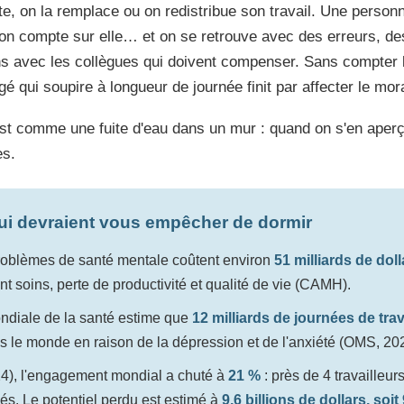
, on la remplace ou on redistribue son travail. Une person
, on compte sur elle… et on se retrouve avec des erreurs, de
ns avec les collègues qui doivent compenser. Sans compter l'
qui soupire à longueur de journée finit par affecter le mora
st comme une fuite d'eau dans un mur : quand on s'en aperço
es.
qui devraient vous empêcher de dormir
roblèmes de santé mentale coûtent environ
51 milliards de dol
nt soins, perte de productivité et qualité de vie (CAMH).
ndiale de la santé estime que
12 milliards de journées de trav
 le monde en raison de la dépression et de l'anxiété (OMS, 20
4), l'engagement mondial a chuté à
21 %
: près de 4 travailleur
s. Le potentiel perdu est estimé à
9,6 billions de dollars, soi