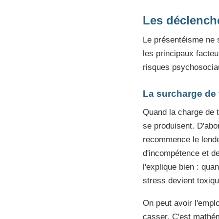
Les déclenche
Le présentéisme ne su
les principaux facte
risques psychosociaux
La surcharge de 
Quand la charge de t
se produisent. D'abord
recommence le lendem
d'incompétence et d
l'explique bien : qua
stress devient toxiqu
On peut avoir l'employ
casser. C'est mathém