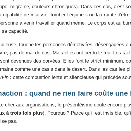
ppe, migraine, douleurs chroniques). Dans ces cas, c'est so
 culpabilité de « laisser tomber l'équipe » ou la crainte d'ê
 personne à venir travailler quand même. Le corps est au bure
 sa capacité.
nsidieuse, touche les personnes démotivées, désengagées ou
èvre, pas de mal de dos. Mais elles ont perdu le feu. Les tâc
s sont devenues des corvées. Elles font le strict minimum, c
semaine comme une oasis dans le désert. Dans les cas les p
n-in
: cette combustion lente et silencieuse qui précède sou
inaction : quand ne rien faire coûte une
te cher aux organisations, le présentéisme coûte encore plu
ux à trois fois plus
). Pourquoi? Parce qu'il est invisible, qu'
lise pas.