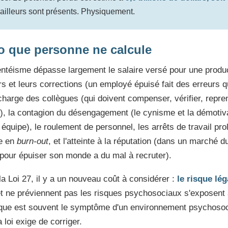
vailleurs sont présents. Physiquement.
o que personne ne calcule
ntéisme dépasse largement le salaire versé pour une producti
urs et leurs corrections (un employé épuisé fait des erreurs
rcharge des collègues (qui doivent compenser, vérifier, repren
ur), la contagion du désengagement (le cynisme et la démoti
équipe), le roulement de personnel, les arrêts de travail pr
e en
burn-out
, et l'atteinte à la réputation (dans un marché d
pour épuiser son monde a du mal à recruter).
a Loi 27, il y a un nouveau coût à considérer :
le risque lég
s et ne préviennent pas les risques psychosociaux s'exposent
que est souvent le symptôme d'un environnement psychosocia
loi exige de corriger.